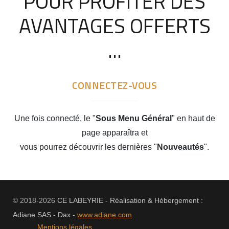
POUR PROFITER DES
AVANTAGES OFFERTS
...
CONNECTEZ-VOUS
Une fois connecté, le "
Sous
Menu Général
" en haut de
page apparaîtra et
vous pourrez découvrir les dernières "
Nouveautés
".
© 2018-2026
CE LABEYRIE - Réalisation & Hébergement :
Adiane SAS - Dax -
www.adiane.com
Mentions légales